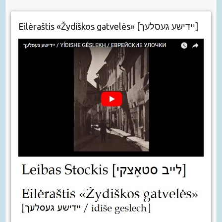
Eilėraštis «Žydiškos gatvelės» [יידישע געסלעך]