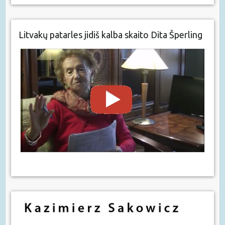
Litvakų patarles jidiš kalba skaito Dita Šperling