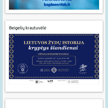
Beigelių krautuvėlė