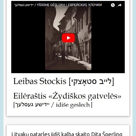
Litvakų patarles jidiš kalba skaito Dita Šperling