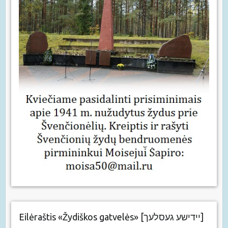
Eilėraštis «Žydiškos gatvelės» [יידישע געסלעך]