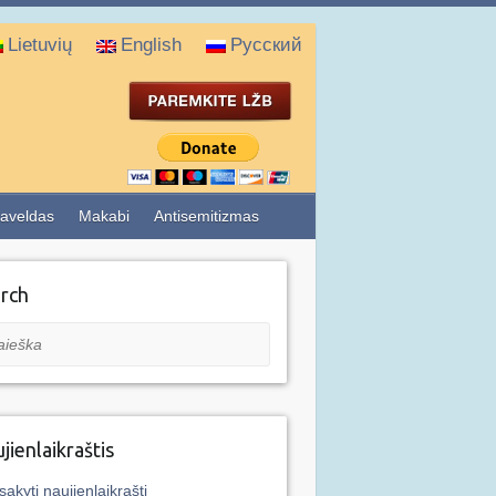
Lietuvių
English
Русский
aveldas
Makabi
Antisemitizmas
rch
eška
jienlaikraštis
sakyti naujienlaikraštį