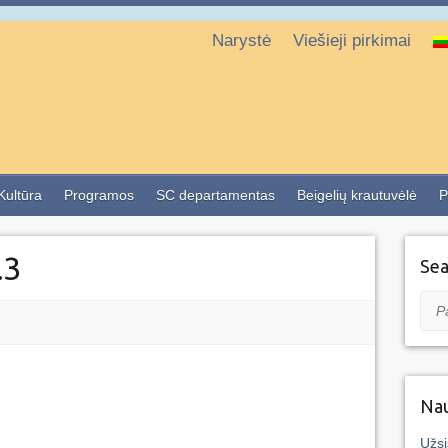
Narystė
Viešieji pirkimai
 Kultūra
Programos
SC departamentas
Beigelių krautuvėlė
P
.3
Sea
Pai
Nau
Užsi