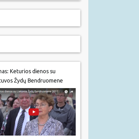
mas: Keturios dienos su
tuvos Žydų Bendruomene