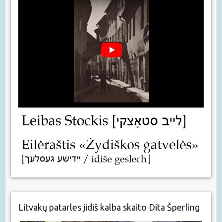
Litvakų patarles jidiš kalba skaito Dita Šperling