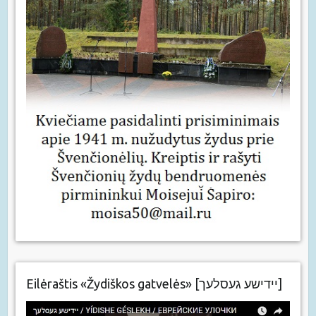
Eilėraštis «Žydiškos gatvelės» [יידישע געסלעך]