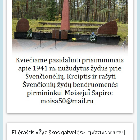
Eilėraštis «Žydiškos gatvelės» [יידישע געסלעך]