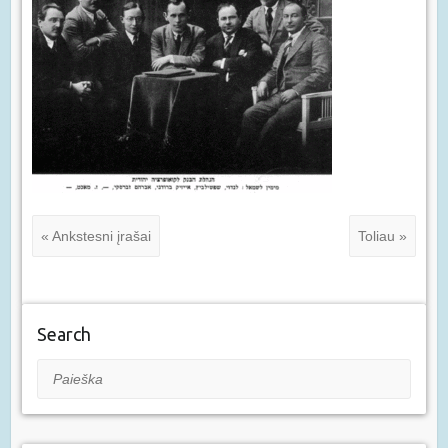
« Ankstesni įrašai
Toliau »
Search
Paieška