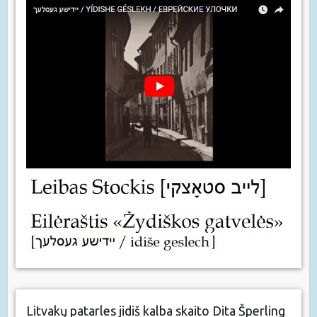
Litvakų patarles jidiš kalba skaito Dita Šperling