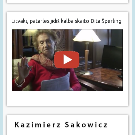
Litvakų patarles jidiš kalba skaito Dita Šperling