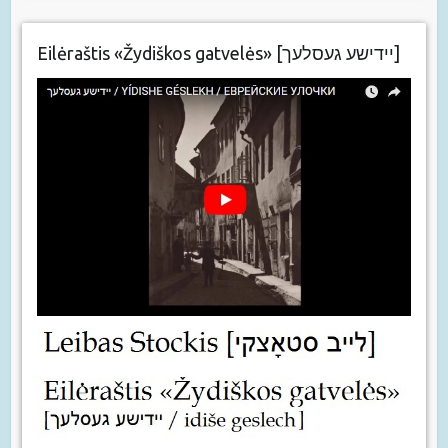
Eilėraštis «Žydiškos gatvelės» [יידישע געסלעך]