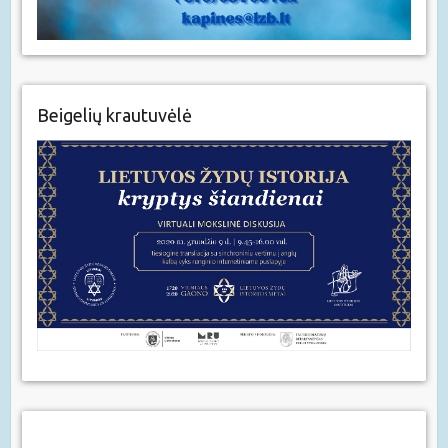
Beigelių krautuvėlė